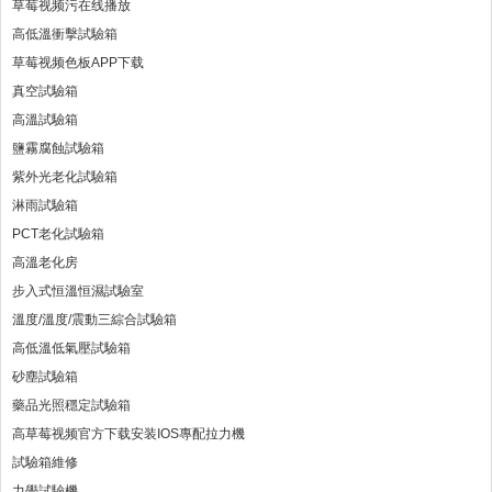
草莓视频污在线播放
高低溫衝擊試驗箱
草莓视频色板APP下载
真空試驗箱
高溫試驗箱
鹽霧腐蝕試驗箱
紫外光老化試驗箱
淋雨試驗箱
PCT老化試驗箱
高溫老化房
步入式恒溫恒濕試驗室
溫度/溫度/震動三綜合試驗箱
高低溫低氣壓試驗箱
砂塵試驗箱
藥品光照穩定試驗箱
高草莓视频官方下载安装IOS專配拉力機
試驗箱維修
力學試驗機